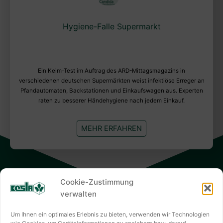
Hygiene-Falle Supermarkt
Ein Keim-Test im Auftrag des ARD-Mittagsmagazins in
verschiedenen deutschen Supermärkten weist infektiöse Erreger an
Pfandautomaten, Backstationen und Einkaufswagen aus. Experten
raten zu besserer Händehygiene nach jedem Einkauf.
MEHR ERFAHREN
Cookie-Zustimmung
verwalten
KESLA HYGIENE AG
Um Ihnen ein optimales Erlebnis zu bieten, verwenden wir Technologien
Keslastraße 2