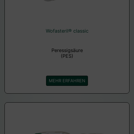
Wofasteril® classic
Peressigsäure
(PES)
MEHR ERFAHREN