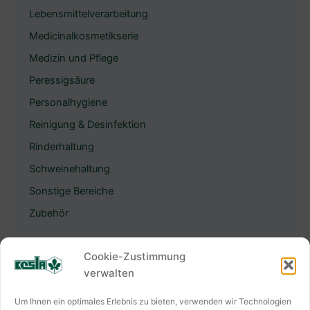
Lebensmittelverarbeitung
Medicinalkosmetikserie
Medizin und Pflege
Peressigsäure
Personalhygiene
Reinigung & Desinfektion
Rinderhaltung
Schweinehaltung
Sonstige Bereiche
Zubehör
Cookie-Zustimmung
verwalten
KESLA HYGIENE AG
Um Ihnen ein optimales Erlebnis zu bieten, verwenden wir Technologien