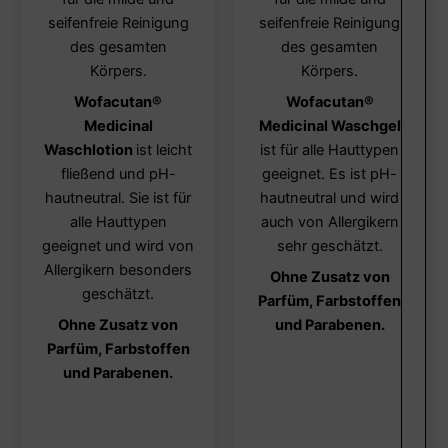
mehrere
mehre
seifenfreie Reinigung
seifenfreie Reinigung
Varianten
Varia
des gesamten
des gesamten
auf.
auf.
Körpers.
Körpers.
Die
Die
Wofacutan
®
Wofacutan
®
Optionen
Optio
Medicinal
Medicinal Waschgel
können
könn
Waschlotion
ist leicht
ist für alle Hauttypen
auf
auf
fließend und pH-
geeignet. Es ist pH-
der
der
hautneutral. Sie ist für
hautneutral und wird
Produktseite
Produ
alle Hauttypen
auch von Allergikern
gewählt
gewäh
geeignet und wird von
sehr geschätzt.
werden
werd
Allergikern besonders
Ohne Zusatz von
geschätzt.
Parfüm, Farbstoffen
Ohne Zusatz von
und Parabenen.
Parfüm, Farbstoffen
und Parabenen.