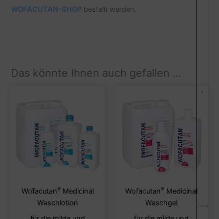
WOFACUTAN-SHOP
bestellt werden.
Das könnte Ihnen auch gefallen …
-
®
®
Dieses
Diese
Wofacutan
Medicinal
Wofacutan
Medicinal
Produkt
Produ
Waschlotion
Waschgel
weist
weist
für die milde und
für die milde und