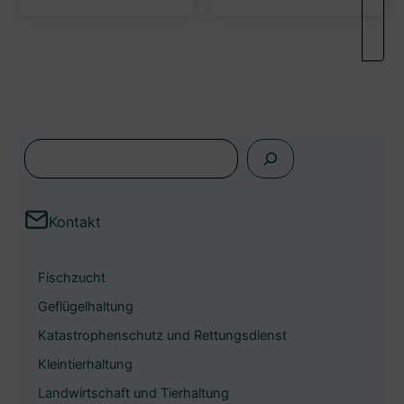
S
u
c
Kontakt
h
e
Fischzucht
n
Geflügelhaltung
Katastrophenschutz und Rettungsdienst
Kleintierhaltung
Landwirtschaft und Tierhaltung