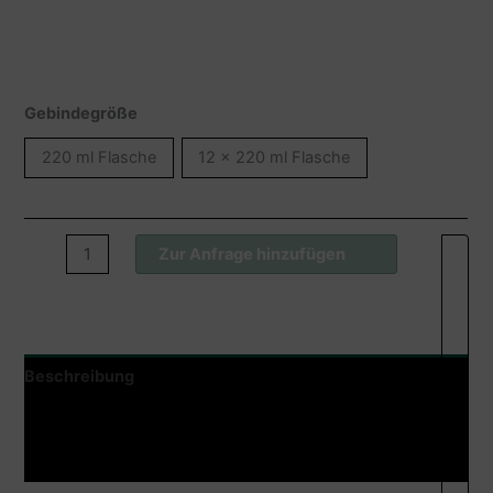
Gebindegröße
220 ml Flasche
12 x 220 ml Flasche
Wofacutan®
Zur Anfrage hinzufügen
Haarshampoo
Menge
Beschreibung
Zusätzliche Information
Produktsicherheit