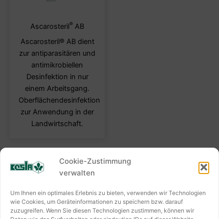
®
Dieses
Ascarosteril
AB
Produkt
Ascarosteril® AB dient
weist
zur antiparasitären und
mehrere
antimikrobiellen
Varianten
Desinfektion in nur
auf.
einem Arbeitsgang.
Die
Oberflächendesinfektion
Optionen
zur Anwendung in der
können
Landwirtschaft.
auf
der
Produktseite
Cookie-Zustimmung
gewählt
verwalten
werden
KESLA HYGIENE AG
Um Ihnen ein optimales Erlebnis zu bieten, verwenden wir Technologien
Keslastraße 2
wie Cookies, um Geräteinformationen zu speichern bzw. darauf
zuzugreifen. Wenn Sie diesen Technologien zustimmen, können wir
06803 Bitterfeld-Wolfen