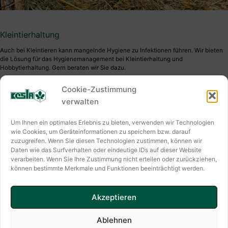
Kleintierhaltung
Auch bei Kleintieren kann mangelnde Hygiene zu Infektionen führen. Wir bieten
die Lösung für das Hygienemanagement bei Kleintierhaltung und
Hobbytierhaltung. Gern beraten wir Sie dazu.
Cookie-Zustimmung
verwalten
KESLA HYGIENE AG
Um Ihnen ein optimales Erlebnis zu bieten, verwenden wir Technologien
Keslastraße 2
wie Cookies, um Geräteinformationen zu speichern bzw. darauf
zuzugreifen. Wenn Sie diesen Technologien zustimmen, können wir
06803 Bitterfeld-Wolfen
Daten wie das Surfverhalten oder eindeutige IDs auf dieser Website
verarbeiten. Wenn Sie Ihre Zustimmung nicht erteilen oder zurückziehen,
Kontaktformular
können bestimmte Merkmale und Funktionen beeinträchtigt werden.
✆ +49(0) 3494 6995-0
E-Mail: info@kesla.de
Akzeptieren
Ablehnen