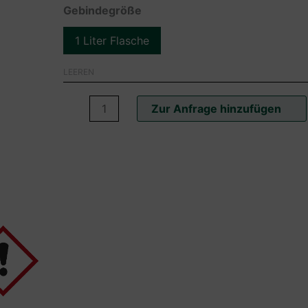
Gebindegröße
1 Liter Flasche
LEEREN
Wofasteril®
Zur Anfrage hinzufügen
SC
super
für
Hobbytierhalter
Menge