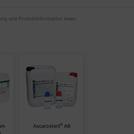
ng und Produktinformation lesen.
®
Dieses
Dieses
um
Ascarosteril
AB
Produkt
Produkt
)