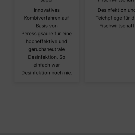
weist
Innovatives
Desinfektion un
mehrere
Kombiverfahren auf
Teichpflege für d
Varianten
Basis von
Fischwirtschaft
auf.
Peressigsäure für eine
Die
hocheffektive und
Optionen
geruchsneutrale
können
Desinfektion. So
auf
einfach war
der
Desinfektion noch nie.
Produktseite
gewählt
werden