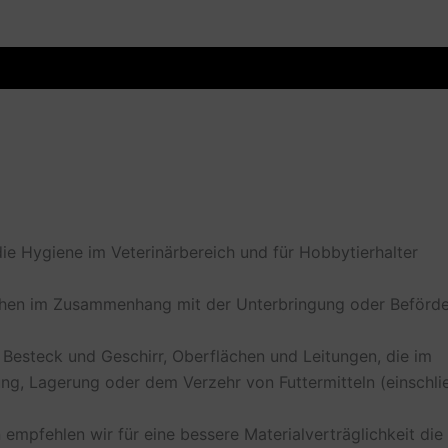
sicherheit
die Hygiene im Veterinärbereich und für Hobbytierhalter
ächen im Zusammenhang mit der Unterbringung oder Beförd
, Besteck und Geschirr, Oberflächen und Leitungen, die im
g, Lagerung oder dem Verzehr von Futtermitteln (einschlie
mpfehlen wir für eine bessere Materialverträglichkeit die