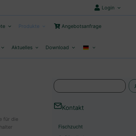
Login
te
Produkte
Angebotsanfrage
Aktuelles
Download
S
u
c
Kontakt
h
 für die
e
Fischzucht
halter
n