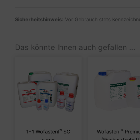
Sicherheitshinweis:
Vor Gebrauch stets Kennzeichnu
Das könnte Ihnen auch gefallen …
®
®
Dieses
1+1 Wofasteril
SC
Wofasteril
Premi
Produkt
super
(Fischwirtschaft