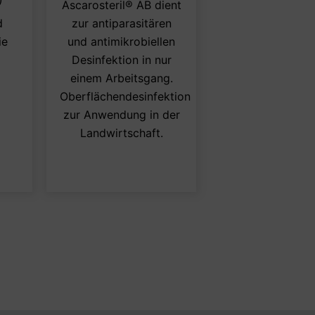
Ascarosteril® AB dient
weist
weist
d
zur antiparasitären
mehrere
mehrere
ie
und antimikrobiellen
Varianten
Varianten
Desinfektion in nur
auf.
auf.
einem Arbeitsgang.
Die
Die
Oberflächendesinfektion
Optionen
Optionen
zur Anwendung in der
können
können
Landwirtschaft.
auf
auf
der
der
Produktseite
Produktseite
gewählt
gewählt
werden
werden