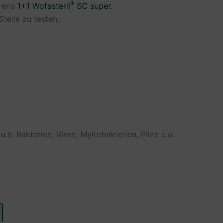
®
hrens
1+1 Wofasteril
SC super
.
telle zu testen.
a. Bakterien, Viren, Mykobakterien, Pilze u.a.