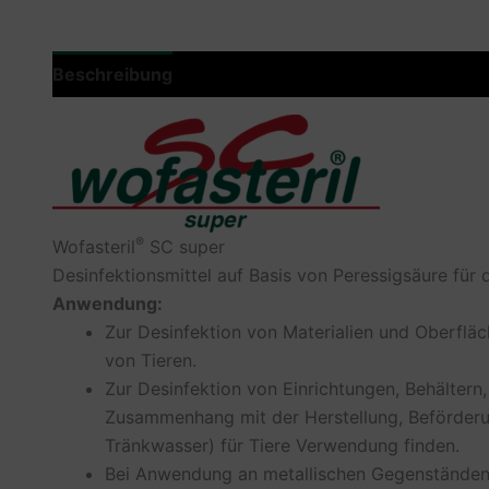
Beschreibung
Zusätzliche Information
Produkt
®
Wofasteril
SC super
Desinfektionsmittel auf Basis von Peressigsäure für 
Anwendung:
Zur Desinfektion von Materialien und Oberfl
von Tieren.
Zur Desinfektion von Einrichtungen, Behältern
Zusammenhang mit der Herstellung, Beförderun
Tränkwasser) für Tiere Verwendung finden.
Bei Anwendung an metallischen Gegenständen e