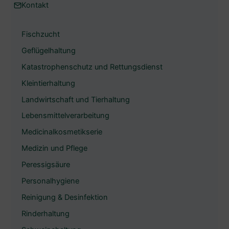
h
Kontakt
e
Fischzucht
n
Geflügelhaltung
Katastrophenschutz und Rettungsdienst
Kleintierhaltung
Landwirtschaft und Tierhaltung
Lebensmittelverarbeitung
Medicinalkosmetikserie
Medizin und Pflege
Peressigsäure
Personalhygiene
Reinigung & Desinfektion
Rinderhaltung