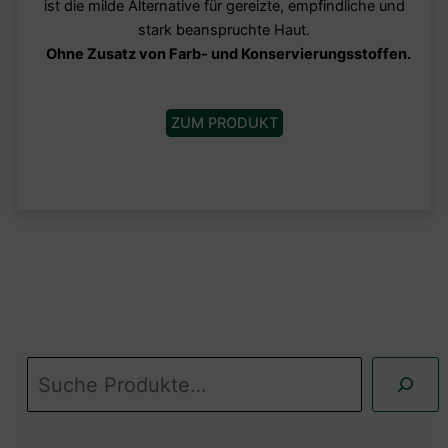
ist die milde Alternative für gereizte, empfindliche und
stark beanspruchte Haut.
Ohne Zusatz von Farb- und Konservierungsstoffen.
ZUM PRODUKT
S
u
c