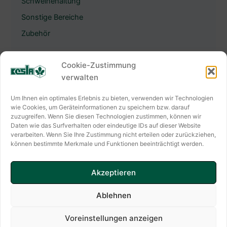
Schweinehaltung
Sonstige Bereiche
Zubehör
Cookie-Zustimmung
verwalten
KESLA HYGIENE AG
Um Ihnen ein optimales Erlebnis zu bieten, verwenden wir Technologien
Keslastraße 2
wie Cookies, um Geräteinformationen zu speichern bzw. darauf
zuzugreifen. Wenn Sie diesen Technologien zustimmen, können wir
06803 Bitterfeld-Wolfen
Daten wie das Surfverhalten oder eindeutige IDs auf dieser Website
verarbeiten. Wenn Sie Ihre Zustimmung nicht erteilen oder zurückziehen,
Kontaktformular
können bestimmte Merkmale und Funktionen beeinträchtigt werden.
✆ +49(0) 3494 6995-0
E-Mail: info@kesla.de
Akzeptieren
Ablehnen
Copyright © 2026 KESLA HYGIENE AG
Voreinstellungen anzeigen