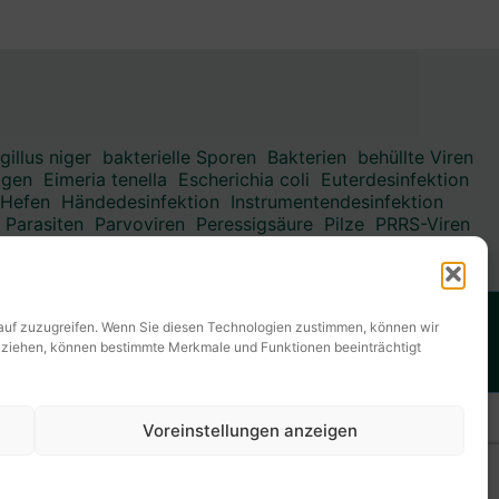
gillus niger
bakterielle Sporen
Bakterien
behüllte Viren
agen
Eimeria tenella
Escherichia coli
Euterdesinfektion
Hefen
Händedesinfektion
Instrumentendesinfektion
Parasiten
Parvoviren
Peressigsäure
Pilze
PRRS-Viren
izid
Spulwürmer
Staphylokokken
Streptokokken
TBC
rauf zuzugreifen. Wenn Sie diesen Technologien zustimmen, können wir
✆ +49(0) 3494 6995-0
E-Mail: info@kesla.de
ückziehen, können bestimmte Merkmale und Funktionen beeinträchtigt
Voreinstellungen anzeigen