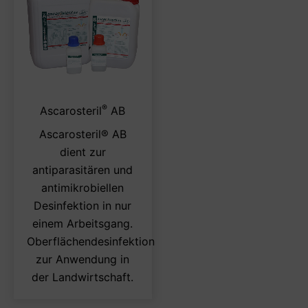
®
Dieses
Ascarosteril
AB
Produkt
Ascarosteril® AB
weist
dient zur
mehrere
antiparasitären und
Varianten
antimikrobiellen
auf.
Desinfektion in nur
Die
einem Arbeitsgang.
Optionen
Oberflächendesinfektion
können
zur Anwendung in
auf
der Landwirtschaft.
der
Produktseite