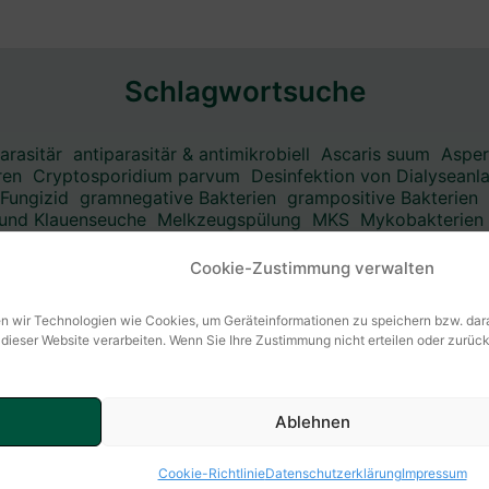
Schlagwortsuche
arasitär
antiparasitär & antimikrobiell
Ascaris suum
Asper
ren
Cryptosporidium parvum
Desinfektion von Dialyseanl
Fungizid
gramnegative Bakterien
grampositive Bakterien
 und Klauenseuche
Melkzeugspülung
MKS
Mykobakterien
d
Salmonellen
Seifenunverträglichkeit
Sporenbildner
Spor
Tierwaschmittel
Tränkwasserhygiene
unbehüllte Viren
Cookie-Zustimmung verwalten
en wir Technologien wie Cookies, um Geräteinformationen zu speichern bzw. da
06803 Bitterfeld-Wolfen
Kontaktformular
f dieser Website verarbeiten. Wenn Sie Ihre Zustimmung nicht erteilen oder zur
Copyright © 2026 KESLA HYGIENE AG
Ablehnen
Cookie-Richtlinie
Datenschutzerklärung
Impressum